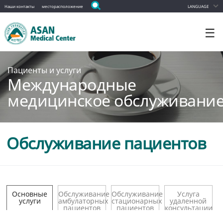
Наши контакты
месторасположение
LANGUAGE
☰
Пациенты и услуги
Международные
медицинское обслуживани
Обслуживание пациентов
Основные
Обслуживание
Обслуживание
Услуга
услуги
амбулаторных
стационарных
удаленной
пациентов
пациентов
консультации